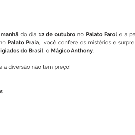
 manhã
 do dia 
12 de outubro
 no 
Palato Farol
 e a pa
no 
Palato Praia
,  você confere os mistérios e surpr
igiados do Brasil
, o 
Mágico Anthony
.
 e a diversão não tem preço!
s