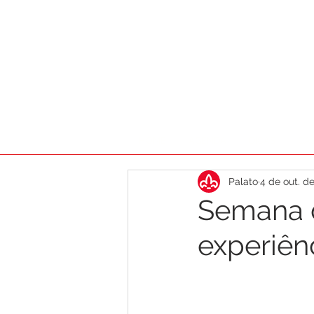
HOME
AGENDA
DICAS
CA
Palato
4 de out. d
Semana d
experiên