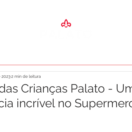
SA
ADEGA
ESPAÇO EVENTOS
RESTAURANTES
O PALA
e 2023
2 min de leitura
as Crianças Palato - U
cia incrível no Superme