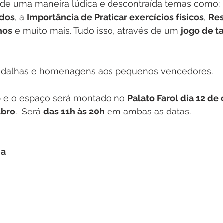
s de uma maneira lúdica e descontraída temas como: 
edos
, a 
Importância de Praticar exercícios físicos
, 
Res
hos
 e muito mais. Tudo isso, através de um 
jogo de ta
edalhas e homenagens aos pequenos vencedores. 
o
 e o espaço será montado no 
Palato Farol dia 12 de
ubro
.  Será 
das 11h às 20h
 em ambas as datas. 
da