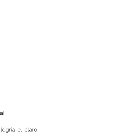
ca
! 
ria e, claro,  