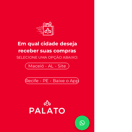
Em qual cidade deseja
receber
suas compras
SELECIONE UMA OPÇÃO ABAIXO:
Maceió - AL - Site
Recife - PE - Baixe o App