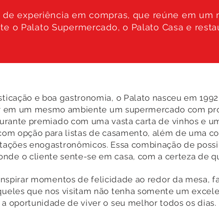
o de experiência em compras, que reúne em u
te o Palato Supermercado, o Palato Casa e resta
sticação e boa gastronomia, o Palato nasceu em 19
nir em um mesmo ambiente um supermercado com pro
aurante premiado com uma vasta carta de vinhos e um
com opção para listas de casamento, além de uma co
stações enogastronômicos. Essa combinação de possi
nde o cliente sente-se em casa, com a certeza de qu
 inspirar momentos de felicidade ao redor da mesa, 
queles que nos visitam não tenha somente um excel
a oportunidade de viver o seu melhor todos os dias.