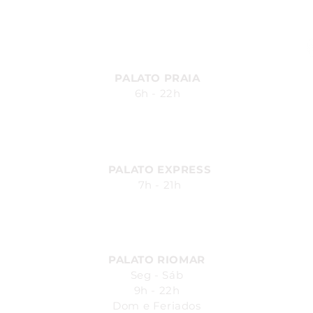
Avenida Fernandes Lima, 548
Farol - Maceió - AL
PALATO PRAIA
6h - 22h
Av. Silvio Carlos Viana, 2185,
Ponta Verde - Maceió - AL
PALATO EXPRESS
7h - 21h
Av. Durval de Góes Monteiro, 170
- Canaã, Maceió - AL
PALATO RIOMAR
Seg - Sáb
9h - 22h
Dom e Feriados