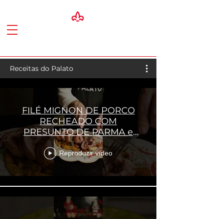
Receitas do Palato
FILÉ MIGNON DE PORCO
RECHEADO COM
PRESUNTO DE PARMA e
TÂMARAS PARA O NATAL |
Chef Serginho Jucá
Reproduzir vídeo