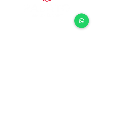
SAC:
4004
- 7200
PALATO PONTA VERDE
24h
Rua Deputado José Lages, 700
Ponta Verde - Maceió - AL
Sala de Imprensa
Fornecedores
Trabalhe Conosco
Programa de Fidelidade
Política de Privacidade
PALATO PARQUE
7h - 20h
Rua Comendador Palmeira, 286
Farol - Maceió - AL