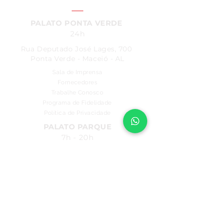
PALATO PONTA VERDE
24h
Rua Deputado José Lages, 700
Ponta Verde - Maceió - AL
Sala de Imprensa
Fornecedores
Trabalhe Conosco
Programa de Fidelidade
Política de Privacidade
PALATO PARQUE
7h - 20h
Rua Comendador Palmeira, 286
Farol - Maceió - AL
PALATO FAROL
7h - 22h
FIQUE POR DENTRO