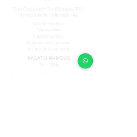
Rua Deputado José Lages, 700
Ponta Verde - Maceió - AL
Sala de Imprensa
Fornecedores
Trabalhe Conosco
Programa de Fidelidade
Política de Privacidade
PALATO PARQUE
7h - 20h
Rua Comendador Palmeira, 286
Farol - Maceió - AL
PALATO FAROL
7h - 22h
FIQUE POR DENTRO
Não perca nenhuma novidade.
Baixe o nosso aplicativo.