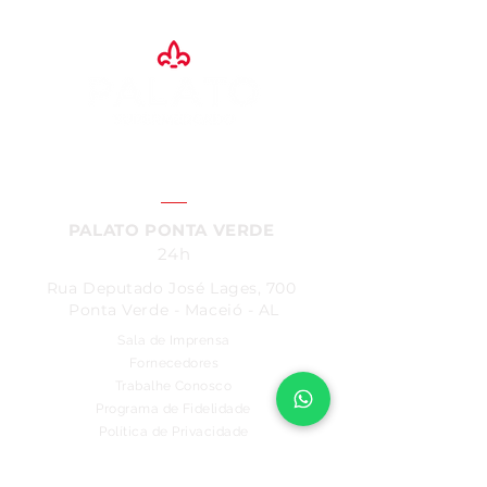
SAC:
4004
- 7200
PALATO PONTA VERDE
24h
Rua Deputado José Lages, 700
Ponta Verde - Maceió - AL
Sala de Imprensa
Fornecedores
Trabalhe Conosco
Programa de Fidelidade
Política de Privacidade
PALATO PARQUE
7h - 20h