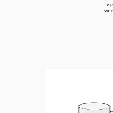
Casa
bari