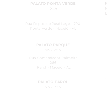
PALATO PONTA VERDE
24h
B
Rua Deputado José Lages, 700
Ponta Verde - Maceió - AL
PALATO PARQUE
7h - 20h
Rua Comendador Palmeira,
286
Farol - Maceió - AL
PALATO FAROL
7h - 22h
Avenida Fernandes Lima, 548
Farol - Maceió - AL