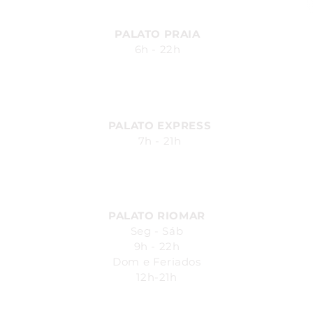
PALATO PRAIA
6h - 22h
Av. Silvio Carlos Viana, 2185,
Ponta Verde - Maceió - AL
PALATO EXPRESS
7h - 21h
Av. Durval de Góes Monteiro, 170
- Canaã, Maceió - AL
PALATO RIOMAR
Seg - Sáb
9h - 22h
Dom e Feriados
12h-21h
Avenida República do Líbano, 251.
Pina - Recife-PE - Piso L1