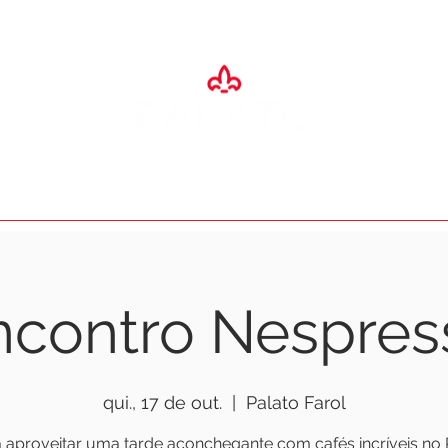
SA
ADEGA
ESPAÇO EVENTOS
RESTAURANTES
O PALA
ncontro Nespres
qui., 17 de out.
  |  
Palato Farol
 aproveitar uma tarde aconchegante com cafés incríveis no 