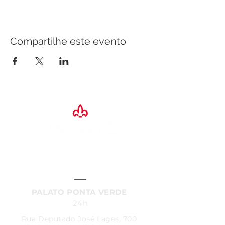
Compartilhe este evento
SAC:
4004
- 7200
PALATO PONTA VERDE
24h
Rua Deputado José Lages, 700