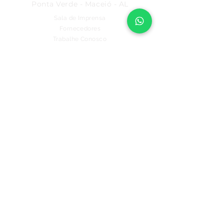
Ponta Verde - Maceió - AL
Sala de Imprensa
Fornecedores
Trabalhe Conosco
Programa de Fidelidade
Política de Privacidade
PALATO PARQUE
7h - 20h
Rua Comendador Palmeira, 286
Farol - Maceió - AL
PALATO FAROL
7h - 22h
FIQUE POR DENTRO
Não perca nenhuma novidade.
Baixe o nosso aplicativo.
Avenida Fernandes Lima, 548
Farol - Maceió - AL