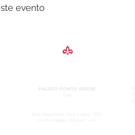
ste evento
PALATO PONTA VERDE
24h
B
Rua Deputado José Lages, 700
Ponta Verde - Maceió - AL