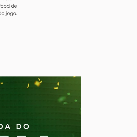
 food de
do jogo.