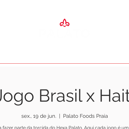
SA
ADEGA
ESPAÇO EVENTOS
RESTAURANTES
O PALA
Jogo Brasil x Hait
sex., 19 de jun.
  |  
Palato Foods Praia
 fazer parte da torcida do Hexa Palato. Aqui cada jogo é um 