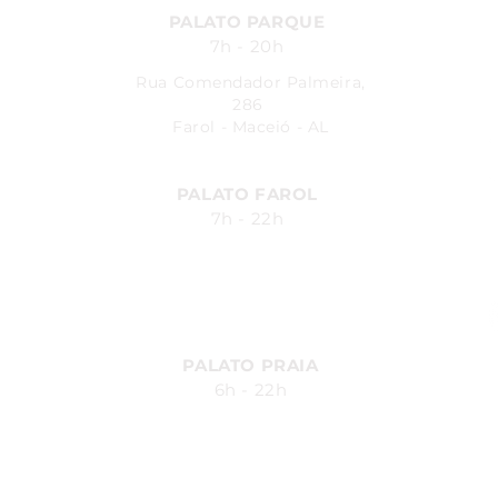
PALATO PARQUE
7h - 20h
Rua Comendador Palmeira,
286
Farol - Maceió - AL
PALATO FAROL
7h - 22h
Avenida Fernandes Lima, 548
Farol - Maceió - AL
PALATO PRAIA
6h - 22h
Av. Silvio Carlos Viana, 2185,
Ponta Verde - Maceió - AL