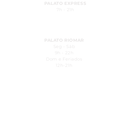
PALATO EXPRESS
7h - 21h
Av. Durval de Góes Monteiro, 170
- Canaã, Maceió - AL
PALATO RIOMAR
Seg - Sáb
9h - 22h
Dom e Feriados
12h-21h
Avenida República do Líbano, 251.
Pina - Recife-PE - Piso L1
Shopping Riomar
SAC:
4004
- 7200
SEG - SÁB 08h00 - 20h00