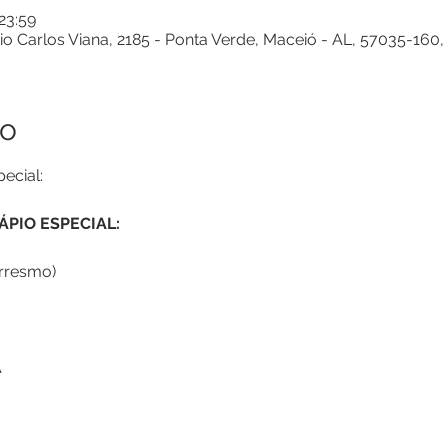
 23:59
vio Carlos Viana, 2185 - Ponta Verde, Maceió - AL, 57035-160, 
to
ecial:
PIO ESPECIAL:
rresmo)
A