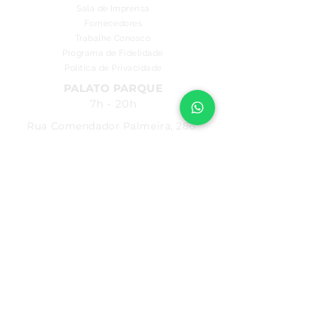
Sala de Imprensa
Fornecedores
Trabalhe Conosco
Programa de Fidelidade
Política de Privacidade
PALATO PARQUE
7h - 20h
Rua Comendador Palmeira, 286
Farol - Maceió - AL
PALATO FAROL
7h - 22h
FIQUE POR DENTRO
Não perca nenhuma novidade.
Baixe o nosso aplicativo.
Avenida Fernandes Lima, 548
Farol - Maceió - AL