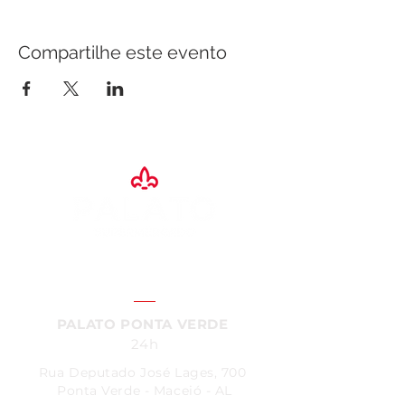
Compartilhe este evento
SAC:
4004
- 7200
PALATO PONTA VERDE
24h
Rua Deputado José Lages, 700
Ponta Verde - Maceió - AL