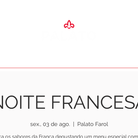
SA
ADEGA
ESPAÇO EVENTOS
RESTAURANTES
O PALA
NOITE FRANCES
sex., 03 de ago.
  |  
Palato Farol
a os sabores da França degustando um menu especial com