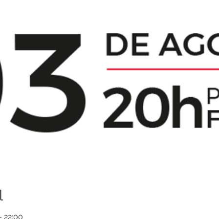
l
– 22:00