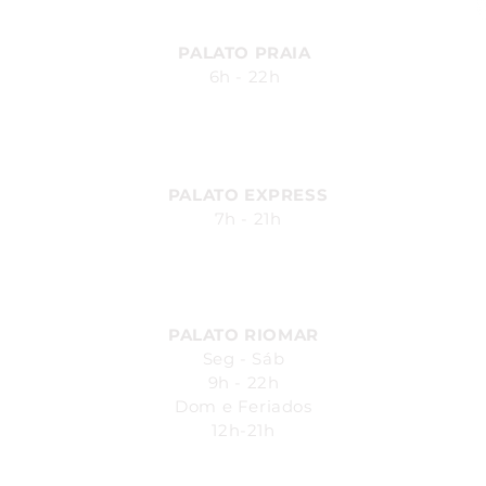
PALATO PRAIA
6h - 22h
Av. Silvio Carlos Viana, 2185,
Ponta Verde - Maceió - AL
PALATO EXPRESS
7h - 21h
Av. Durval de Góes Monteiro, 170
- Canaã, Maceió - AL
PALATO RIOMAR
Seg - Sáb
9h - 22h
Dom e Feriados
12h-21h
Avenida República do Líbano, 251.
Pina - Recife-PE - Piso L1