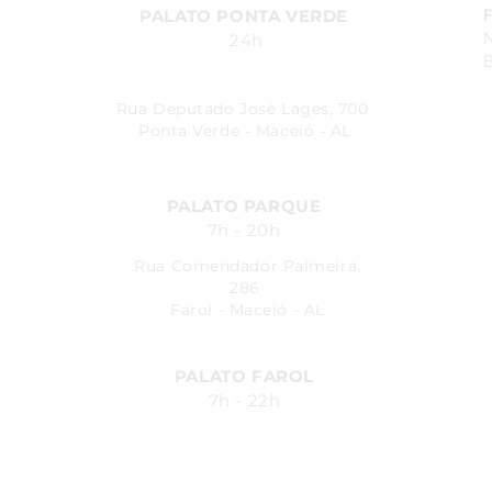
PALATO PONTA VERDE
24h
B
Rua Deputado José Lages, 700
Ponta Verde - Maceió - AL
PALATO PARQUE
7h - 20h
Rua Comendador Palmeira,
286
Farol - Maceió - AL
PALATO FAROL
7h - 22h
Avenida Fernandes Lima, 548
Farol - Maceió - AL