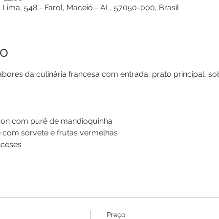
 Lima, 548 - Farol, Maceió - AL, 57050-000, Brasil
to
bores da culinária francesa com entrada, prato principal, s
gnon com purê de mandioquinha
 com sorvete e frutas vermelhas
nceses
Preço