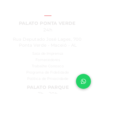
SAC:
4004
- 7200
PALATO PONTA VERDE
24h
Rua Deputado José Lages, 700
Ponta Verde - Maceió - AL
Sala de Imprensa
Fornecedores
Trabalhe Conosco
Programa de Fidelidade
Política de Privacidade
PALATO PARQUE
7h - 20h
Rua Comendador Palmeira, 286
Farol - Maceió - AL
PALATO FAROL
7h - 22h