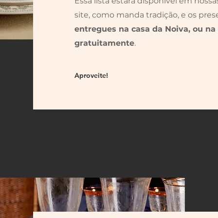
Essa lista estará disponível em noss
site, como manda tradição, e os pr
entregues na casa da Noiva, ou na 
gratuitamente
.
Aproveite!