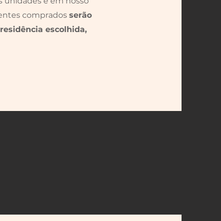
as unidades e em nosso
esentes comprados
serão
residência escolhida,