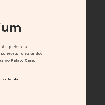
ium
nal, aqueles que
o
converter o valor dos
as no Palato Casa
.
as da lista.