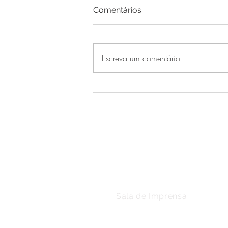
Comentários
Escreva um comentário
INOFF PALATO 2026 - O
melhor do Casa. Ideal para
você
Sala de Imprensa