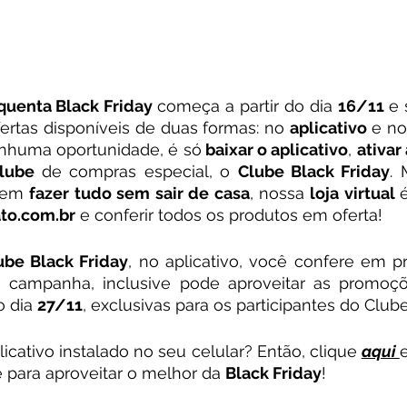
quenta Black Friday 
começa a partir do dia 
16/11
 e 
ertas disponíveis de duas formas: no 
aplicativo 
e no
enhuma oportunidade, é só
 baixar o aplicativo
, 
clube
 de compras especial, o 
Clube Black Friday
. 
rem 
fazer tudo sem sair de casa
, nossa 
loja virtual 
ato.com.br
 e conferir todos os produtos em oferta! 
ube Black Friday
, no aplicativo, você confere em p
 campanha, inclusive pode aproveitar as promoçõ
 dia 
27/11
, exclusivas para os participantes do Clube
icativo instalado no seu celular? Então, clique 
aqui 
e
e para aproveitar o melhor da 
Black Friday
! 