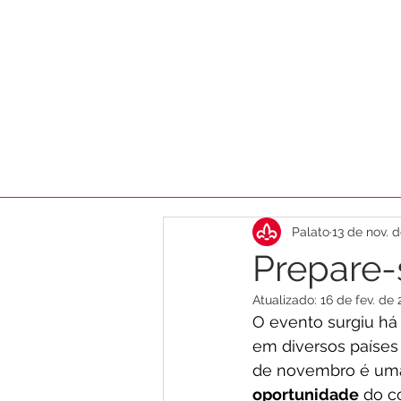
HOME
AGENDA
DICAS
CA
Palato
13 de nov. 
Prepare-s
Atualizado:
16 de fev. de 
O evento surgiu há
em diversos países 
de novembro é uma 
oportunidade
 do c