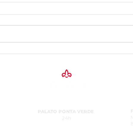
Torcida Premiada Palato:
RENOVA
Participe e seja um
temp
vencedor.
o se
PALATO PONTA VERDE
24h
B