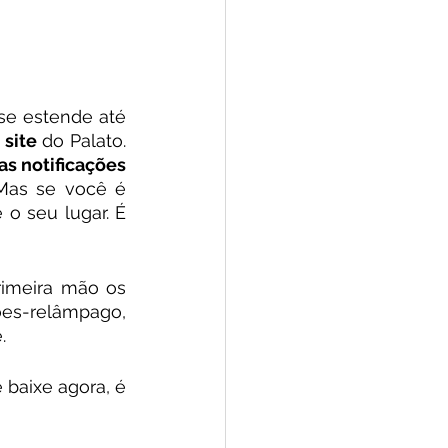
se estende até 
 
site 
do Palato. 
ativar as notificações 
Mas se você é 
é o seu lugar. É 
rimeira mão os 
es-relâmpago, 
.
 baixe agora, é 