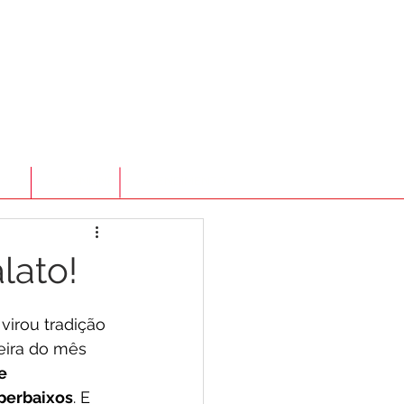
TO
LOJA ONLINE
ATENDIMENTO
lato!
irou tradição 
eira do mês 
e 
perbaixos
. E 