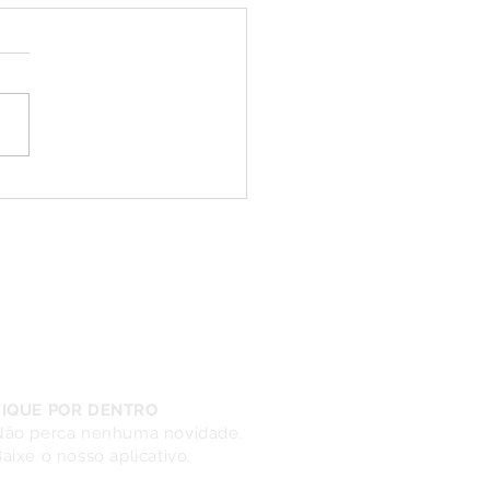
 CASA - A melhor
orada de ofertas para
u ambiente.
FIQUE POR DENTRO
Não perca nenhuma novidade.
aixe o nosso aplicativo.