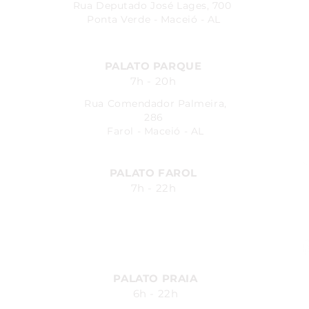
Rua Deputado José Lages, 700
Ponta Verde - Maceió - AL
PALATO PARQUE
7h - 20h
Rua Comendador Palmeira,
286
Farol - Maceió - AL
PALATO FAROL
7h - 22h
Avenida Fernandes Lima, 548
Farol - Maceió - AL
PALATO PRAIA
6h - 22h