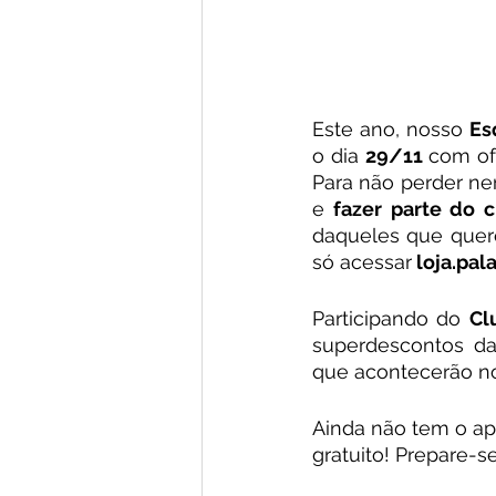
Este ano, nosso 
Es
o dia 
29/11
 com of
Para não perder n
e 
fazer parte do 
daqueles que que
só acessar
 loja.pal
Participando do 
Cl
superdescontos da
que acontecerão no
Ainda não tem o apl
gratuito! Prepare-s