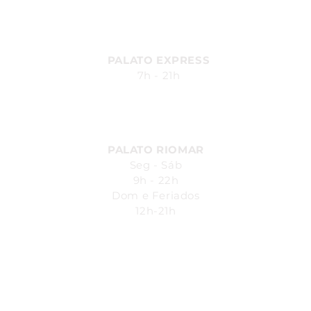
Av. Silvio Carlos Viana, 2185,
Ponta Verde - Maceió - AL
PALATO EXPRESS
7h - 21h
Av. Durval de Góes Monteiro, 170
- Canaã, Maceió - AL
PALATO RIOMAR
Seg - Sáb
9h - 22h
Dom e Feriados
12h-21h
Avenida República do Líbano, 251.
Pina - Recife-PE - Piso L1
Shopping Riomar
SAC: