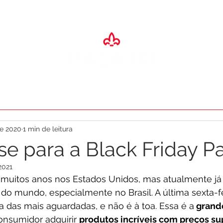
SA
ADEGA
ESPAÇO EVENTOS
RESTAURANTES
O PALA
de 2020
1 min de leitura
e para a Black Friday Pa
2021
 muitos anos nos Estados Unidos, mas atualmente já v
do mundo, especialmente no Brasil. A última sexta-f
das mais aguardadas, e não é à toa. Essa é a
 grand
onsumidor adquirir 
produtos incríveis com preços su