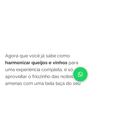
Agora que você já sabe como 
harmonizar queijos e vinhos
 para 
uma experiência completa, é só 
aproveitar o friozinho das noites mais 
amenas com uma bela taça do seu 
vinho preferido. Acesse 
loja.palato.com.br
 e compre sem sair 
de casa. Tim-tim!  
Adega