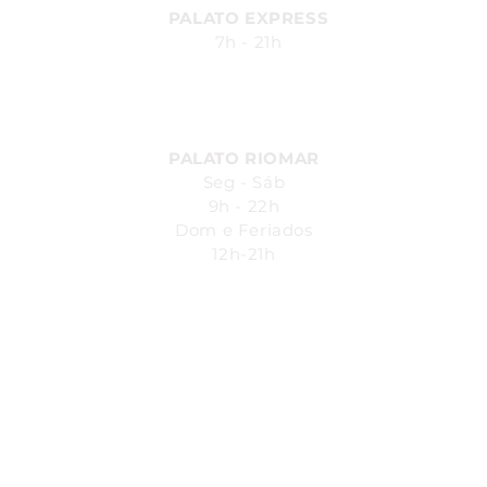
PALATO EXPRESS
7h - 21h
Av. Durval de Góes Monteiro, 170
- Canaã, Maceió - AL
PALATO RIOMAR
Seg - Sáb
9h - 22h
Dom e Feriados
12h-21h
Avenida República do Líbano, 251.
Pina - Recife-PE - Piso L1
Shopping Riomar
SAC:
4004
- 7200
SEG - SÁB 08h00 - 20h00