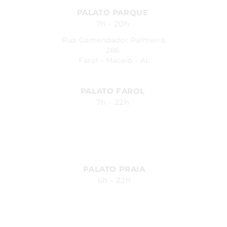
PALATO PARQUE
7h - 20h
Rua Comendador Palmeira,
286
Farol - Maceió - AL
PALATO FAROL
7h - 22h
Avenida Fernandes Lima, 548
Farol - Maceió - AL
PALATO PRAIA
6h - 22h
Av. Silvio Carlos Viana, 2185,
Ponta Verde - Maceió - AL