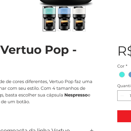
Vertuo Pop -
R
Cor
*
 de cores diferentes, Vertuo
P
o
p
faz uma
Quant
nar com seu estilo. Com 4 tamanhos de
s, basta escolher sua cápsula
Nespresso
e
e de um botão.
 compacta da linha Vertuo