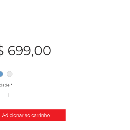
Preço
$ 699,00
idade
*
Adicionar ao carrinho