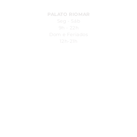
PALATO RIOMAR
Seg - Sáb
9h - 22h
Dom e Feriados
12h-21h
Avenida República do Líbano, 251.
Pina - Recife-PE - Piso L1
Shopping Riomar
SAC:
4004
- 7200
SEG - SÁB 08h00 - 20h00
VOCÊ MERECE O MELHOR TODOS OS DIAS
EM&X® 2024
CNPJ: