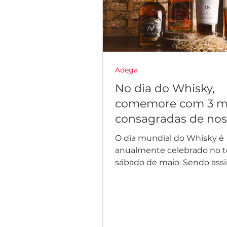
Adega
No dia do Whisky,
comemore com 3 m
consagradas de nos
adega
O dia mundial do Whisky é
anualmente celebrado no t
sábado de maio. Sendo assim, não
podemos deixar de celebrar
essa...