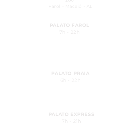
286
Farol - Maceió - AL
PALATO FAROL
7h - 22h
Avenida Fernandes Lima, 548
Farol - Maceió - AL
PALATO PRAIA
6h - 22h
Av. Silvio Carlos Viana, 2185,
Ponta Verde - Maceió - AL
PALATO EXPRESS
7h - 21h
Av. Durval de Góes Monteiro, 170
- Canaã, Maceió - AL