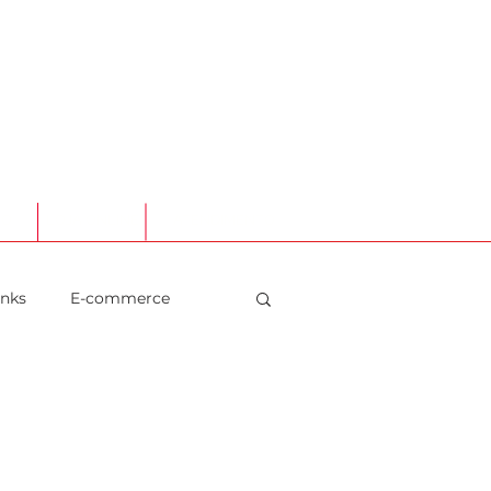
TO
LOJA ONLINE
ATENDIMENTO
inks
E-commerce
aurantes
Social