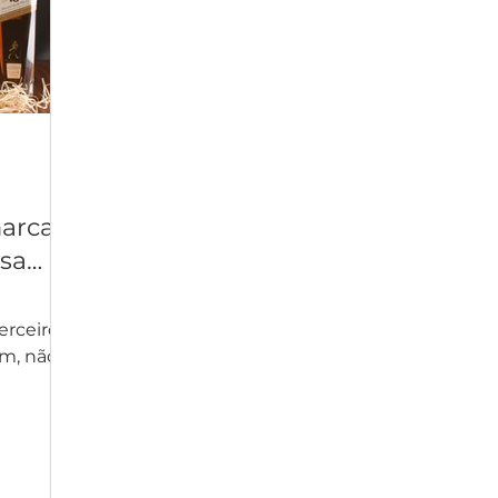
arcas
sa
erceiro
 juntos