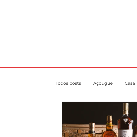
HOME
AGENDA
DICAS
CA
Todos posts
Açougue
Casa
Evento
Gastronomia
Saúde