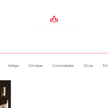
SA
ADEGA
ESPAÇO EVENTOS
RESTAURANTES
O PALA
Adega
Cervejas
Curiosidades
Dicas
Dr
Imprensa
Padaria
Presentes
Promoção
Rest