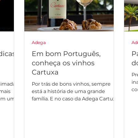
Adega
Ad
dicas
Em bom Português,
P
conheça os vinhos
d
.
Cartuxa
Pr
in
animada
Por trás de bons vinhos, sempre
co
 mais
está a história de uma grande
co
com uma
família. E no caso da Adega Cartuxa,
al
e....
recuamos até 1913, ano de
nascimento...