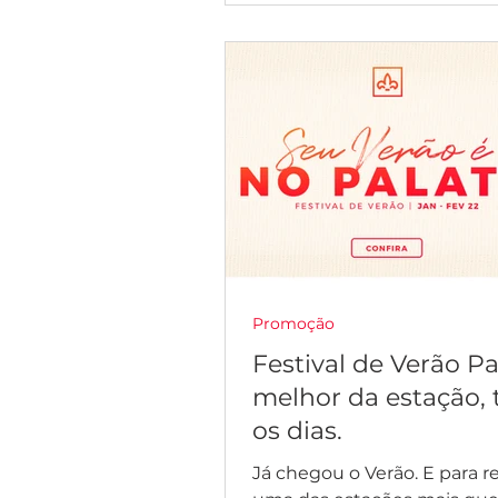
Promoção
Festival de Verão Pal
melhor da estação, 
os dias.
Já chegou o Verão. E para r