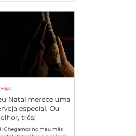
rvejas
eu Natal merece uma
erveja especial. Ou
elhor, três!
á! Chegamos no meu mês