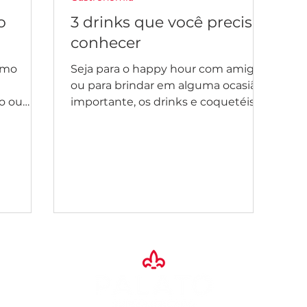
o
3 drinks que você precisa
conhecer
omo
Seja para o happy hour com amigos
ou para brindar em alguma ocasião
o ou
importante, os drinks e coquetéis
s, vamos
são sempre bem-vindos. E no
verão,...