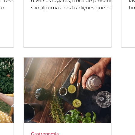
entes do
diversos lugares, troca de presentes
fa
to
são algumas das tradições que não
fi
 que vai
podem faltar no Natal,
de
especialmente...
de.
Gastronomia