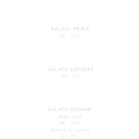
Farol - Maceió - AL
PALATO PRAIA
6h - 22h
Av. Silvio Carlos Viana, 2185,
Ponta Verde - Maceió - AL
PALATO EXPRESS
7h - 21h
Av. Durval de Góes Monteiro, 170
- Canaã, Maceió - AL
PALATO RIOMAR
Seg - Sáb
9h - 22h
Dom e Feriados
12h-21h