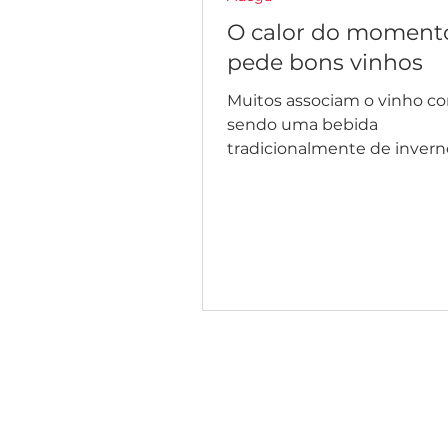
O calor do moment
pede bons vinhos
Muitos associam o vinho c
sendo uma bebida
tradicionalmente de invern
para tempos mais frios. Ma
descobrir aqui que...