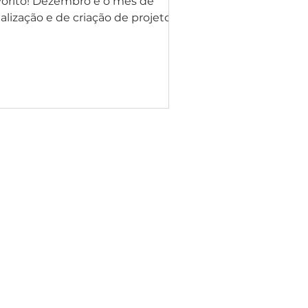
vorito! Dezembro é o mês de
nalização e de criação de projetos,
 entrada de férias, de festividades
..