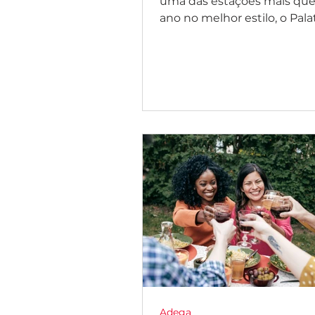
uma das estações mais qu
ano no melhor estilo, o Pala
preparou uma programação
marcar...
Adega