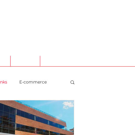
TO
LOJA ONLINE
ATENDIMENTO
inks
E-commerce
aurantes
Social