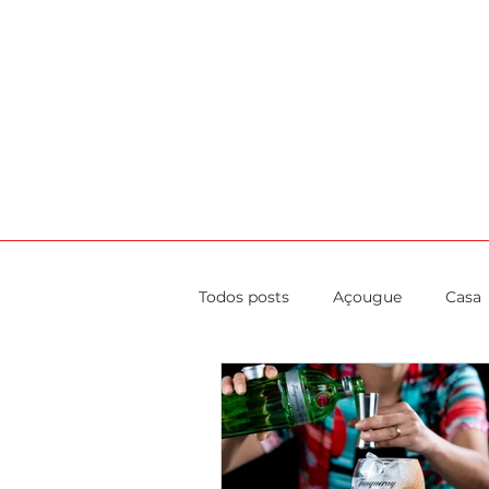
HOME
AGENDA
DICAS
CA
Todos posts
Açougue
Casa
Evento
Gastronomia
Saúde