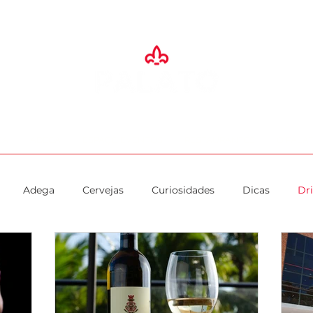
SA
ADEGA
ESPAÇO EVENTOS
RESTAURANTES
O PALA
Adega
Cervejas
Curiosidades
Dicas
Dr
Imprensa
Padaria
Presentes
Promoção
Rest