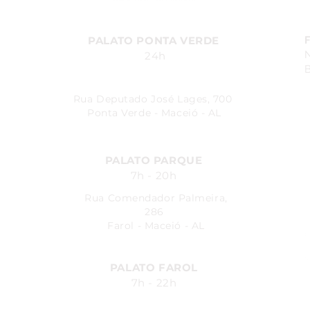
PALATO PONTA VERDE
24h
B
Rua Deputado José Lages, 700
Ponta Verde - Maceió - AL
PALATO PARQUE
7h - 20h
Rua Comendador Palmeira,
286
Farol - Maceió - AL
PALATO FAROL
7h - 22h
Avenida Fernandes Lima, 548