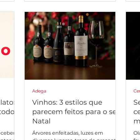
Adega
Ce
ato: o
Vinhos: 3 estilos que
S
todos
parecem feitos para o seu
c
Natal
m
eceber
Árvores enfeitadas, luzes em
Ol