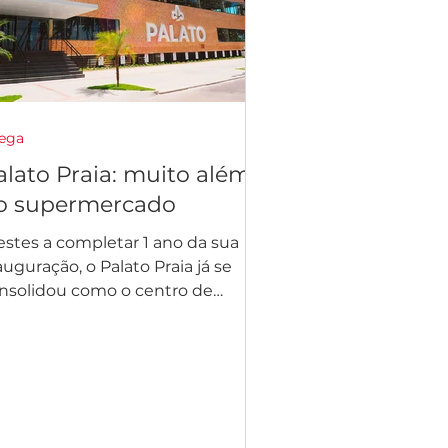
ega
alato Praia: muito além
o supermercado
estes a completar 1 ano da sua
auguração, o Palato Praia já se
nsolidou como o centro de
mpras referência para a família
agoana...