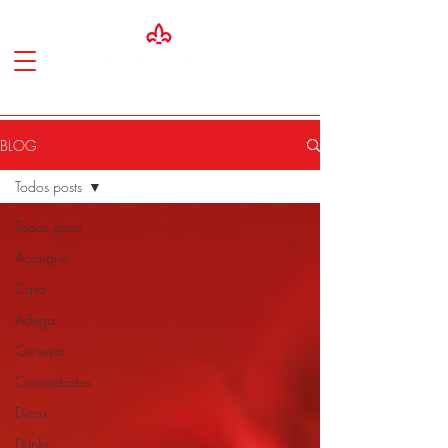
BLOG
Todos posts
Todos posts
Açougue
Casa
Adega
Cervejas
Curiosidades
Dicas
Drinks