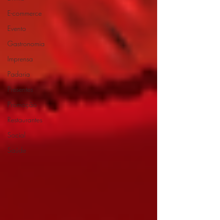
E-commerce
Evento
Gastronomia
Imprensa
Padaria
Presentes
Promoção
Restaurantes
Social
Saúde