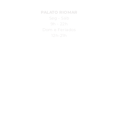
PALATO RIOMAR
Seg - Sáb
9h - 22h
Dom e Feriados
12h-21h
Avenida República do Líbano, 251.
Pina - Recife-PE - Piso L1
Shopping Riomar
SAC:
4004
- 7200
SEG - SÁB 08h00 - 20h00
VOCÊ MERECE O MELHOR TODOS OS DIAS
EM&X® 2024
CNPJ: