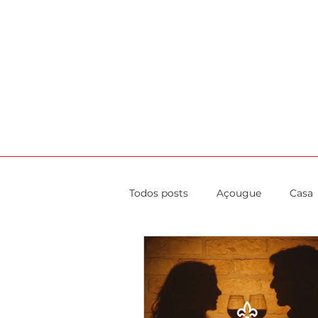
HOME
AGENDA
DICAS
CA
Todos posts
Açougue
Casa
Evento
Gastronomia
Saúde