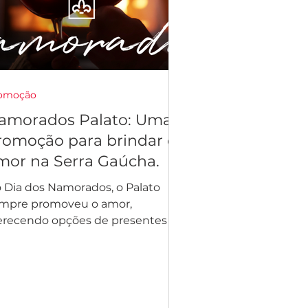
omoção
amorados Palato: Uma
romoção para brindar o
mor na Serra Gaúcha.
Dia dos Namorados, o Palato
mpre promoveu o amor,
erecendo opções de presentes e
paços gastronômicos para os
ais se...