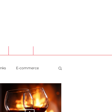
TO
LOJA ONLINE
ATENDIMENTO
inks
E-commerce
aurantes
Social