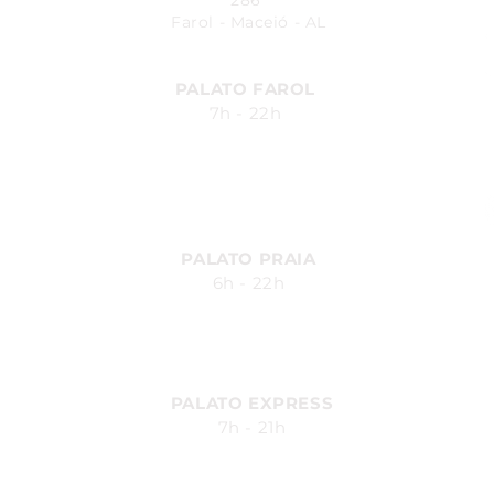
286
Farol - Maceió - AL
PALATO FAROL
7h - 22h
Avenida Fernandes Lima, 548
Farol - Maceió - AL
PALATO PRAIA
6h - 22h
Av. Silvio Carlos Viana, 2185,
Ponta Verde - Maceió - AL
PALATO EXPRESS
7h - 21h
Av. Durval de Góes Monteiro, 170
- Canaã, Maceió - AL