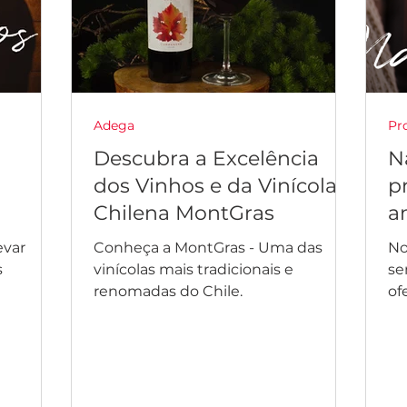
Adega
Pr
Descubra a Excelência
N
dos Vinhos e da Vinícola
p
Chilena MontGras
a
evar
Conheça a MontGras - Uma das
No 
s
vinícolas mais tradicionais e
se
renomadas do Chile.
of
es
cas