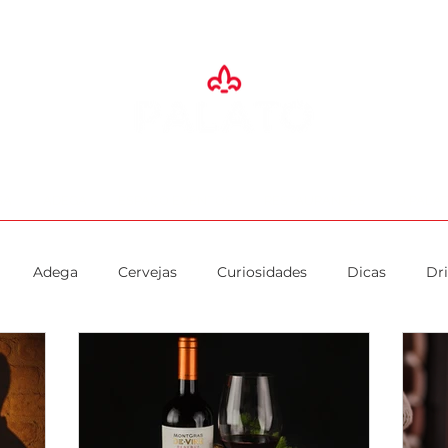
SA
ADEGA
ESPAÇO EVENTOS
RESTAURANTES
O PALA
Adega
Cervejas
Curiosidades
Dicas
Dr
Imprensa
Padaria
Presentes
Promoção
Rest