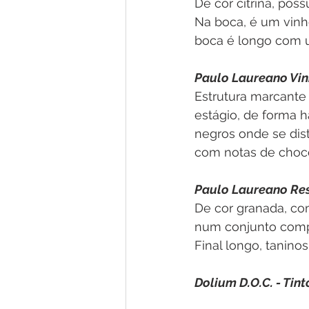
De cor citrina, pos
Na boca, é um vinho
boca é longo com 
Paulo Laureano Vinh
Estrutura marcante
estágio, de forma 
negros onde se dis
com notas de choco
Paulo Laureano Res
De cor granada, co
num conjunto compl
Final longo, tanino
Dolium D.O.C. - Tint