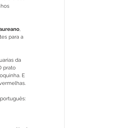
nhos 
Laureano
, 
es para a 
arias da 
 prato 
oquinha. E 
 vermelhas.
português: