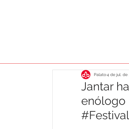
HOME
AGENDA
DICAS
CA
Palato
4 de jul. de
Jantar 
enólogo 
#Festiva