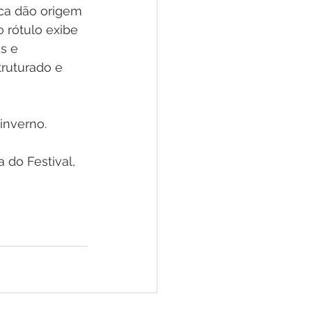
ica dão origem 
 rótulo exibe 
s e 
ruturado e 
inverno.
do Festival, 