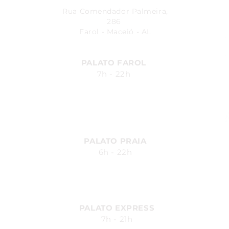
Rua Comendador Palmeira,
286
Farol - Maceió - AL
PALATO FAROL
7h - 22h
Avenida Fernandes Lima, 548
Farol - Maceió - AL
PALATO PRAIA
6h - 22h
Av. Silvio Carlos Viana, 2185,
Ponta Verde - Maceió - AL
PALATO EXPRESS
7h - 21h