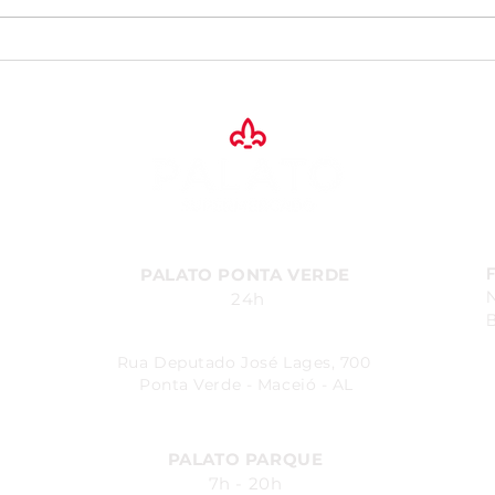
Festival de Inverno Palato:
Torc
Tempo de celebrar os
Part
novos sabores.
venc
PALATO PONTA VERDE
24h
B
Rua Deputado José Lages, 700
Ponta Verde - Maceió - AL
PALATO PARQUE
7h - 20h