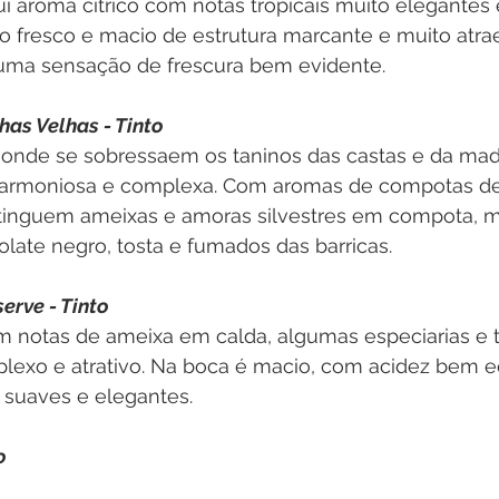
sui aroma cítrico com notas tropicais muito elegantes 
 fresco e macio de estrutura marcante e muito atraen
uma sensação de frescura bem evidente.
as Velhas - Tinto
 onde se sobressaem os taninos das castas e da mad
harmoniosa e complexa. Com aromas de compotas de 
tinguem ameixas e amoras silvestres em compota, 
late negro, tosta e fumados das barricas.
erve - Tinto
m notas de ameixa em calda, algumas especiarias e t
exo e atrativo. Na boca é macio, com acidez bem eq
s suaves e elegantes.
o