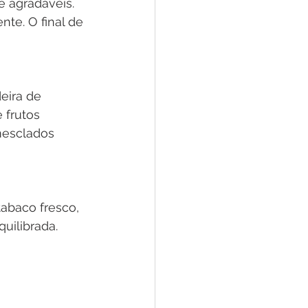
e agradáveis. 
te. O final de 
eira de 
frutos 
mesclados 
abaco fresco, 
uilibrada. 