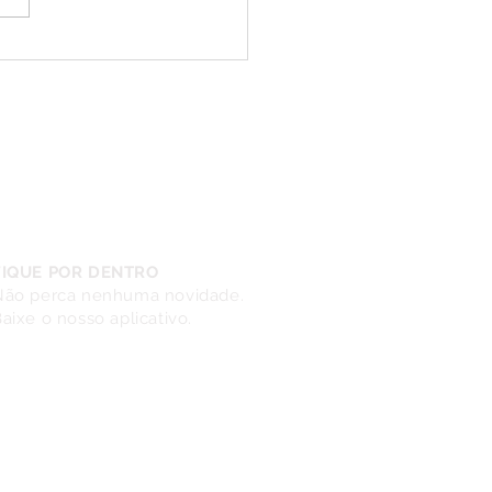
ida Premiada Palato:
icipe e seja um
edor.
FIQUE POR DENTRO
Não perca nenhuma novidade.
aixe o nosso aplicativo.