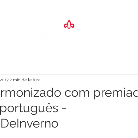
SA
ADEGA
ESPAÇO EVENTOS
RESTAURANTES
O PALA
 2017
2 min de leitura
harmonizado com premia
português -
lDeInverno