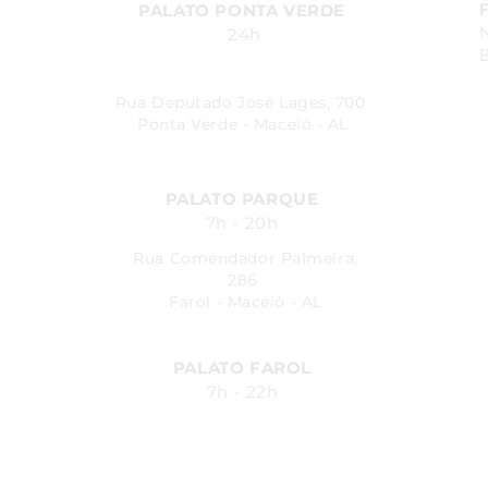
PALATO PONTA VERDE
24h
B
Rua Deputado José Lages, 700
Ponta Verde - Maceió - AL
PALATO PARQUE
7h - 20h
Rua Comendador Palmeira,
286
Farol - Maceió - AL
PALATO FAROL
7h - 22h
Avenida Fernandes Lima, 548
Farol - Maceió - AL