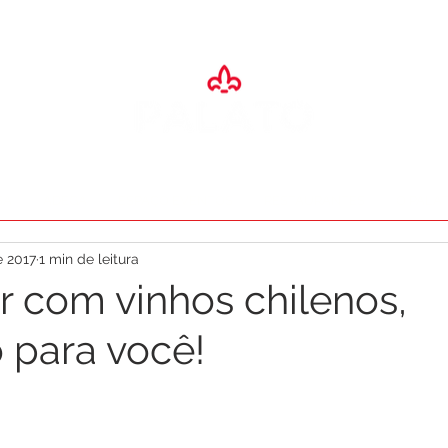
SA
ADEGA
ESPAÇO EVENTOS
RESTAURANTES
O PALA
e 2017
1 min de leitura
r com vinhos chilenos,
o para você!