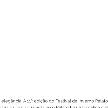
e elegância. A 11ª edição do Festival de Inverno Palat
essa vez, em seu cardápio o Palato traz a temática chi