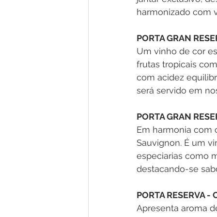
harmonizado com vin
PORTA GRAN RESE
Um vinho de cor es
frutas tropicais co
com acidez equilibr
será servido em no
PORTA GRAN RESE
Em harmonia com o 
Sauvignon. É um vin
especiarias como me
destacando-se sabor
PORTA RESERVA -
Apresenta aroma de 