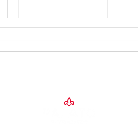
INOFF PALATO 2026 - O
Fest
melhor do Casa. Ideal para
Temp
você
novo