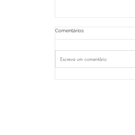
Comentários
Escreva um comentário
Festival de Inverno: tempo
de saborear grandes
cervejas.