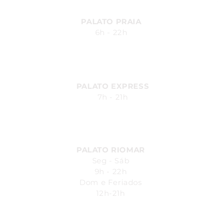
PALATO PRAIA
6h - 22h
Av. Silvio Carlos Viana, 2185,
Ponta Verde - Maceió - AL
PALATO EXPRESS
7h - 21h
Av. Durval de Góes Monteiro, 170
- Canaã, Maceió - AL
PALATO RIOMAR
Seg - Sáb
9h - 22h
Dom e Feriados
12h-21h
Avenida República do Líbano, 251.
Pina - Recife-PE - Piso L1