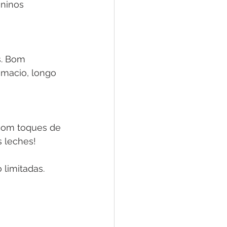
ninos 
. Bom 
, macio, longo 
com toques de 
s leches!
 limitadas.