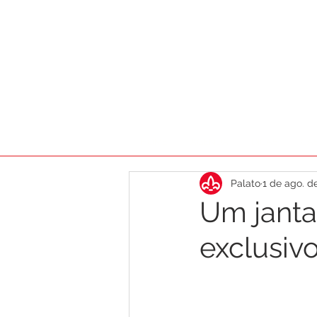
HOME
AGENDA
DICAS
CA
Palato
1 de ago. d
Um janta
exclusiv