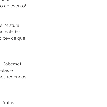
io do evento!
. Mistura 
ao paladar 
o cevice que 
- Cabernet 
etas e 
nos redondos, 
 frutas 