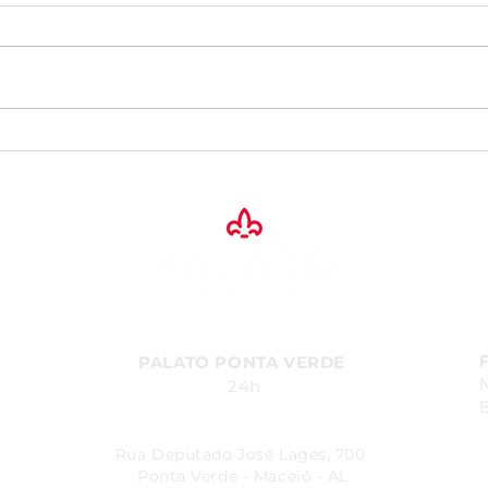
INOFF PALATO 2026 - O
Fest
melhor do Casa. Ideal para
Temp
você
novo
PALATO PONTA VERDE
24h
B
Rua Deputado José Lages, 700
Ponta Verde - Maceió - AL