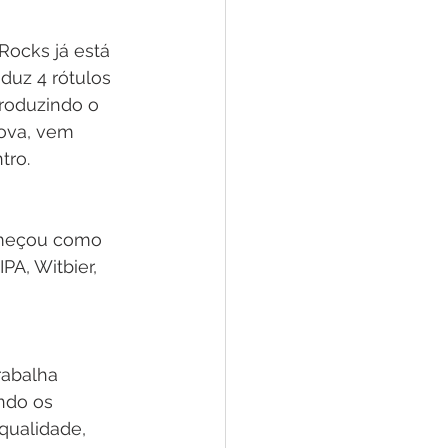
Rocks já está 
uz 4 rótulos 
produzindo o 
ova, vem 
tro.
omeçou como 
PA, Witbier, 
rabalha 
ndo os 
qualidade, 