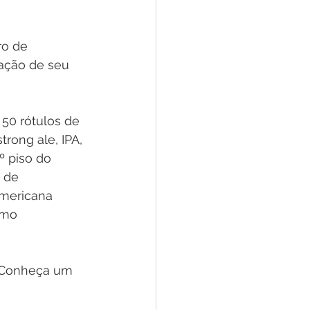
ro de 
ação de seu 
50 rótulos de 
rong ale, IPA, 
º piso do 
 de 
americana 
omo 
. Conheça um 