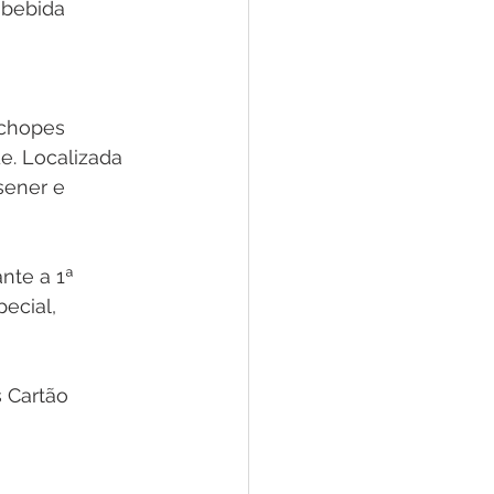
 bebida 
 chopes 
. Localizada 
sener e 
nte a 1ª 
ecial, 
 Cartão 