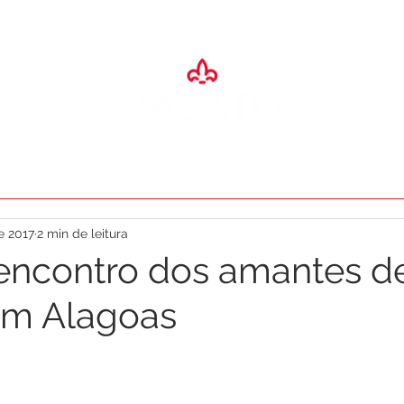
SA
ADEGA
ESPAÇO EVENTOS
RESTAURANTES
O PALA
e 2017
2 min de leitura
encontro dos amantes d
em Alagoas