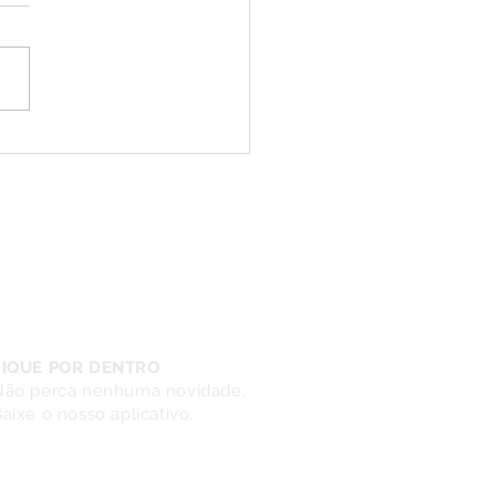
ival de Inverno Palato:
o de celebrar os
s sabores.
FIQUE POR DENTRO
Não perca nenhuma novidade.
aixe o nosso aplicativo.