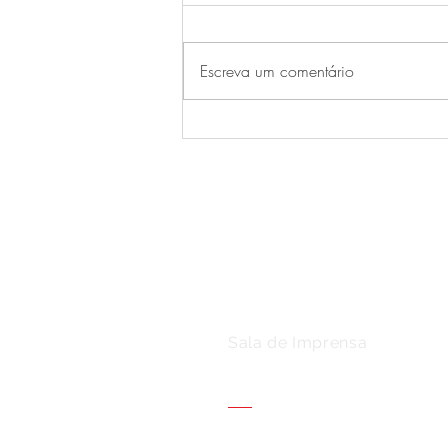
Escreva um comentário
Festival de Inverno: tempo
de saborear grandes
cervejas.
Sala de Imprensa