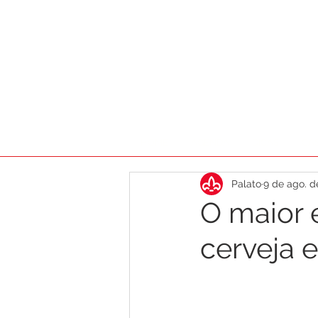
HOME
AGENDA
DICAS
CA
Palato
9 de ago. d
O maior 
cerveja 