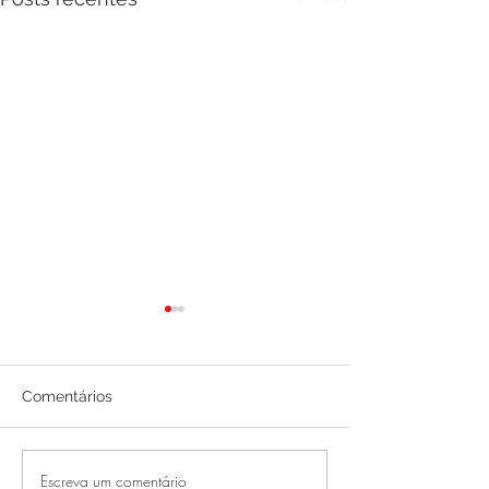
Comentários
Escreva um comentário
Festival de Inverno
Torcida Premiad