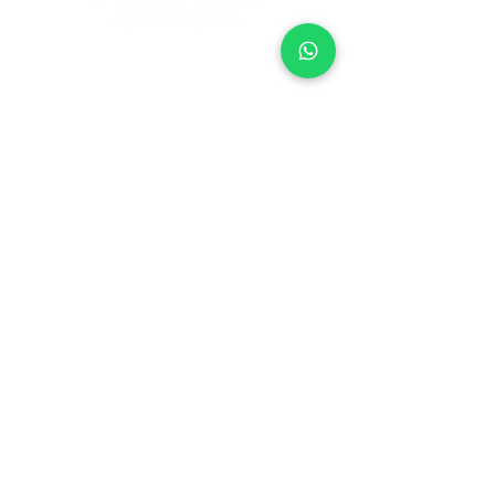
SAC:
4004
- 7200
PALATO PONTA VERDE
24h
Rua Deputado José Lages, 700
Ponta Verde - Maceió - AL
Sala de Imprensa
Fornecedores
Trabalhe Conosco
Programa de Fidelidade
Política de Privacidade
PALATO PARQUE
7h - 20h
Rua Comendador Palmeira, 286
Farol - Maceió - AL
PALATO FAROL