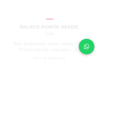
SAC:
4004
- 7200
PALATO PONTA VERDE
24h
Rua Deputado José Lages, 700
Ponta Verde - Maceió - AL
Sala de Imprensa
Fornecedores
Trabalhe Conosco
Programa de Fidelidade
Política de Privacidade
PALATO PARQUE
7h - 20h
Rua Comendador Palmeira, 286
Farol - Maceió - AL
PALATO FAROL
7h - 22h