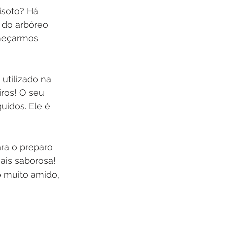
isoto? Há 
 do arbóreo 
omeçarmos 
utilizado na 
iros! O seu 
idos. Ele é 
ra o preparo 
ais saborosa! 
 muito amido, 