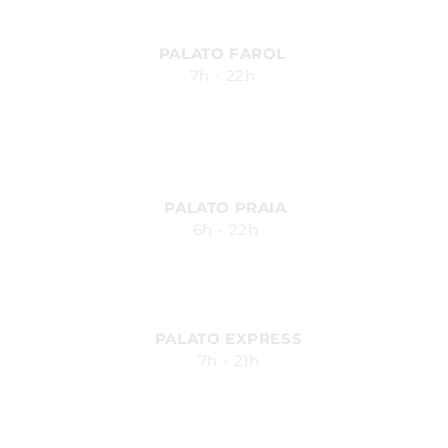
PALATO FAROL
7h - 22h
Avenida Fernandes Lima, 548
Farol - Maceió - AL
PALATO PRAIA
6h - 22h
Av. Silvio Carlos Viana, 2185,
Ponta Verde - Maceió - AL
PALATO EXPRESS
7h - 21h
Av. Durval de Góes Monteiro, 170
- Canaã, Maceió - AL