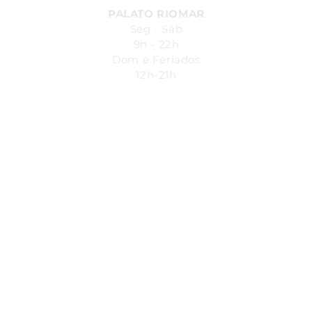
PALATO RIOMAR
Seg - Sáb
9h - 22h
Dom e Feriados
12h-21h
Avenida República do Líbano, 251.
Pina - Recife-PE - Piso L1
Shopping Riomar
SAC:
4004
- 7200
SEG - SÁB 08h00 - 20h00
VOCÊ MERECE O MELHOR TODOS OS DIAS
EM&X® 2024
CNPJ:
Especiarya
Indústria e Comércio ltda.
24.322.398/0006-55