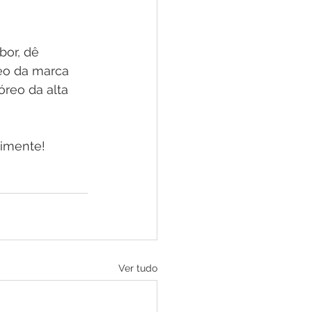
bor, dê 
reo da marca 
óreo da alta 
rimente!
Ver tudo