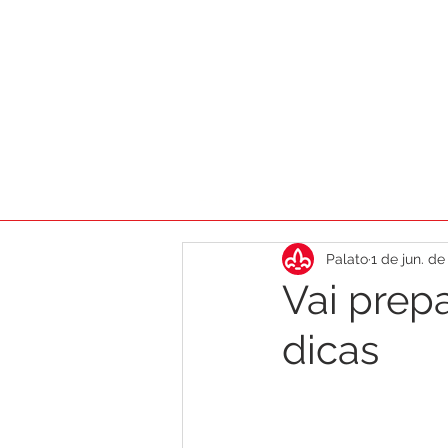
HOME
AGENDA
DICAS
CA
Palato
1 de jun. de
Vai prepa
dicas