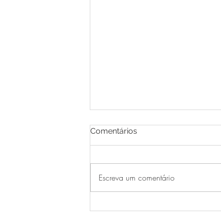
Comentários
Escreva um comentário
INOFF PALATO 2026 - O
melhor do Casa. Ideal para