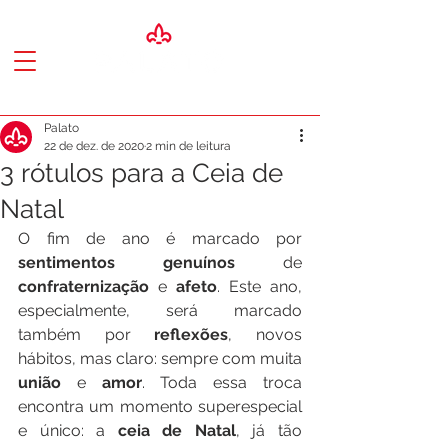
Palato
22 de dez. de 2020
2 min de leitura
3 rótulos para a Ceia de
Natal
O fim de ano é marcado por
sentimentos genuínos
 de 
confraternização 
e 
afeto
. Este ano, 
especialmente, será marcado 
também por 
reflexões
, novos 
hábitos, mas claro: sempre com muita 
união
 e 
amor
. Toda essa troca 
encontra um momento superespecial 
e único: a 
ceia de Natal
, já tão 