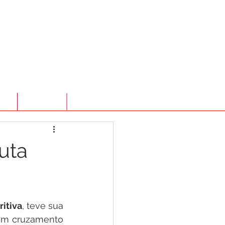
TO
LOJA ONLINE
ATENDIMENTO
uta
itiva
, teve sua 
 um cruzamento 