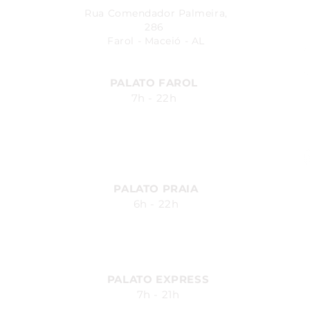
Rua Comendador Palmeira,
286
Farol - Maceió - AL
PALATO FAROL
7h - 22h
Avenida Fernandes Lima, 548
Farol - Maceió - AL
PALATO PRAIA
6h - 22h
Av. Silvio Carlos Viana, 2185,
Ponta Verde - Maceió - AL
PALATO EXPRESS
7h - 21h