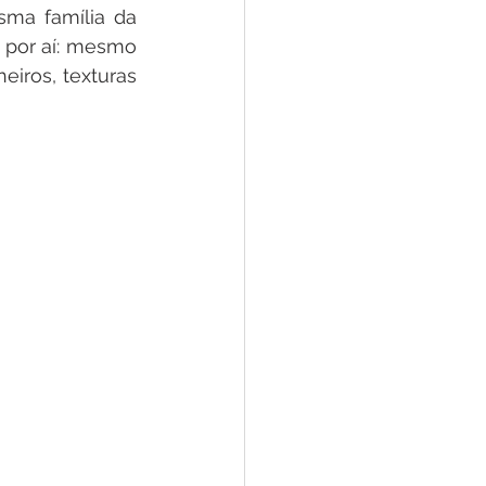
sma família da 
 por aí: mesmo 
iros, texturas 