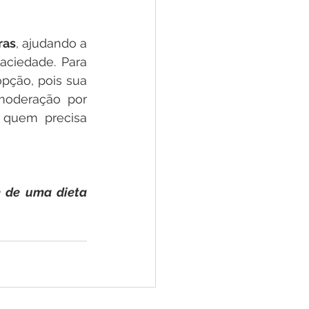
ras
, ajudando a 
ciedade. Para 
pção, pois sua 
oderação por 
 quem precisa 
 de uma dieta 