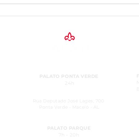
Festas Juninas no Palato -
Desc
Onde os melhores sabores
pref
dão o ritmo.
Dia 
PALATO PONTA VERDE
24h
B
Rua Deputado José Lages, 700
Ponta Verde - Maceió - AL
PALATO PARQUE
7h - 20h