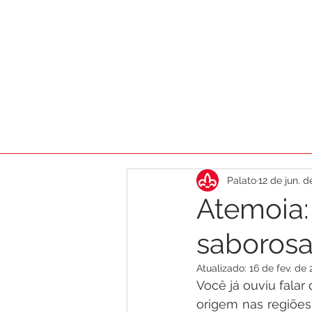
HOME
AGENDA
DICAS
CA
Palato
12 de jun. 
Atemoia:
saborosa 
Atualizado:
16 de fev. de 
Você já ouviu falar 
origem nas regiões