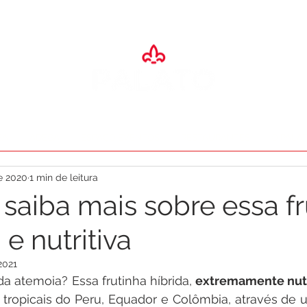
SA
ADEGA
ESPAÇO EVENTOS
RESTAURANTES
O PALA
de 2020
1 min de leitura
 saiba mais sobre essa fr
e nutritiva
2021
da atemoia? Essa frutinha híbrida, 
extremamente nutr
 tropicais do Peru, Equador e Colômbia, através de