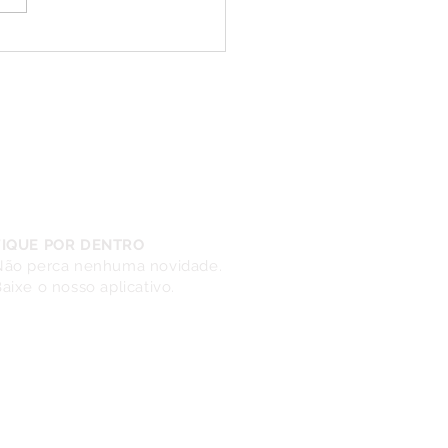
ubra qual é seu sabor
erido para comemorar o
do Café
FIQUE POR DENTRO
Não perca nenhuma novidade.
aixe o nosso aplicativo.