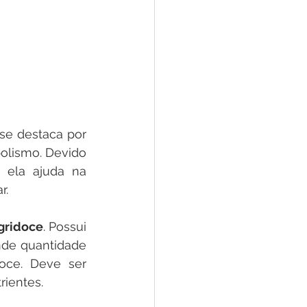
se destaca por 
olismo. Devido 
 ela ajuda na 
r.
gridoce
. Possui 
de quantidade 
ce. Deve ser 
ientes.    