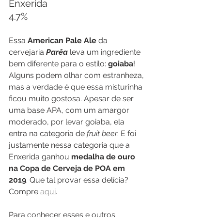
Enxerida
4.7%
Essa 
American Pale Ale
 da 
cervejaria 
Parêa 
leva um ingrediente 
bem diferente para o estilo: 
goiaba
! 
Alguns podem olhar com estranheza, 
mas a verdade é que essa misturinha 
ficou muito gostosa. Apesar de ser 
uma base APA, com um amargor 
moderado, por levar goiaba, ela 
entra na categoria de 
fruit beer
. E foi 
justamente nessa categoria que a 
Enxerida ganhou 
medalha de ouro 
na Copa de Cerveja de POA em 
2019
. Que tal provar essa delícia? 
Compre 
aqui
. 
Para conhecer esses e outros 