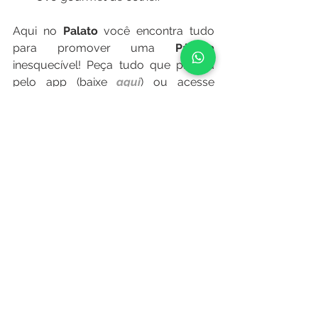
Aqui no 
Palato 
você encontra tudo 
para promover uma 
Páscoa 
inesquecível! Peça tudo que precisa 
pelo app (baixe 
aqui
) ou acesse 
loja.palato.com.br
 e aproveite! 
Gastronomia
Presentes
E-commerce
Ver tudo
Posts recentes