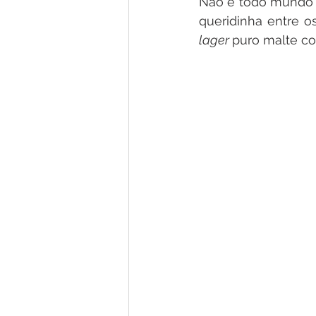
Não é todo mundo 
lager 
puro malte c