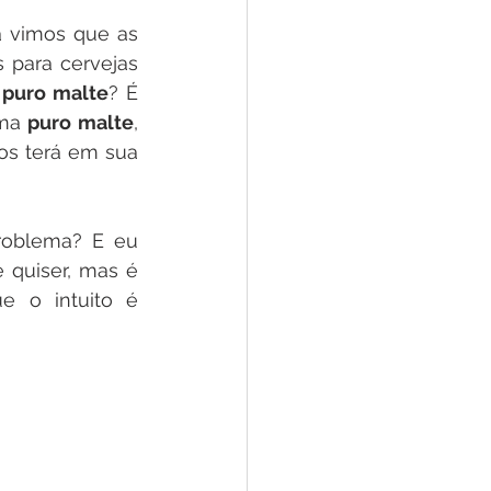
á vimos que as 
grandes cervejarias já estão mudando seus antigos rótulos tradicionais para cervejas 
 puro malte
? É 
ma 
puro malte
, 
os terá em sua 
roblema? E eu 
quiser, mas é 
 o intuito é 