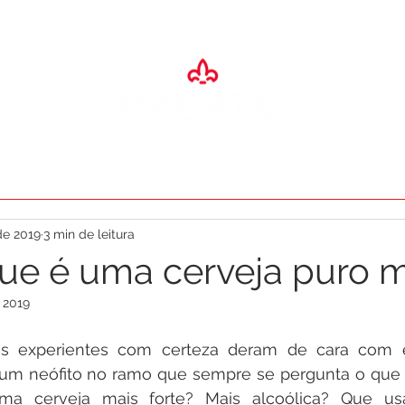
SA
ADEGA
ESPAÇO EVENTOS
RESTAURANTES
O PALA
de 2019
3 min de leitura
ue é uma cerveja puro m
 2019
s experientes com certeza deram de cara com es
m neófito no ramo que sempre se pergunta o que vi
uma cerveja mais forte? Mais alcoólica? Que usa