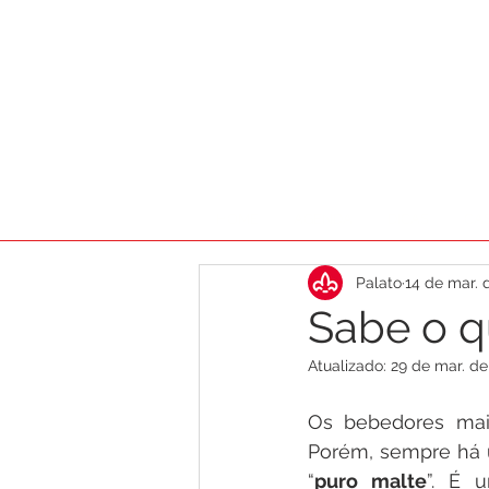
HOME
AGENDA
DICAS
CA
Palato
14 de mar. 
Sabe o q
Atualizado:
29 de mar. de
Os bebedores mai
Porém, sempre há u
“
puro malte
”. É 