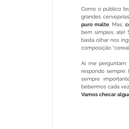
Como o público bra
puro malte
. Mas, 
c
bem simples, até! 
basta olhar nos ing
composição “cereai
Aí me perguntam: 
respondo sempre: 
sempre important
bebermos cada vez
Vamos checar algu