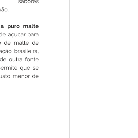
ão sabores 
pão.
ja puro malte
de açúcar para 
 de malte de 
ão brasileira, 
e outra fonte 
permite que se 
usto menor de 