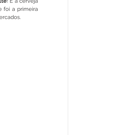
lte
! É a cerveja 
queridinha entre os bebedores de cerveja artesanal justamente porque foi a primeira 
ercados.