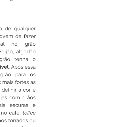
o de qualquer 
advém de fazer 
cial no grão 
eijão, algodão 
e água?) para que o grão tenha o 
ível
. Após essa 
grão para os 
 mais fortes as 
definir a cor e 
ejas com grãos 
is escuras e 
mo café, 
toffee 
os torrados ou 