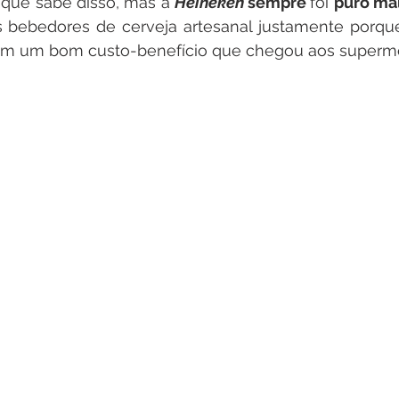
que sabe disso, mas a 
Heineken 
sempre 
foi 
puro ma
om um bom custo-benefício que chegou aos superm