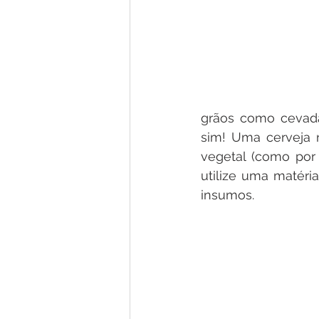
grãos como cevada 
sim! Uma cerveja n
vegetal (como por e
utilize uma matéri
insumos. 