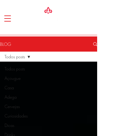
BLOG
Todos posts
Todos posts
Açougue
Casa
Adega
Cervejas
Curiosidades
Dicas
Drinks