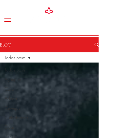
BLOG
Todos posts
Todos posts
Açougue
Casa
Adega
Cervejas
Curiosidades
Dicas
Drinks