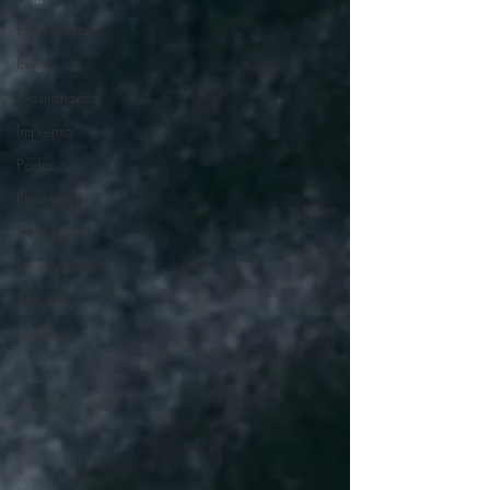
E-commerce
Evento
Gastronomia
Imprensa
Padaria
Presentes
Promoção
Restaurantes
Social
Saúde