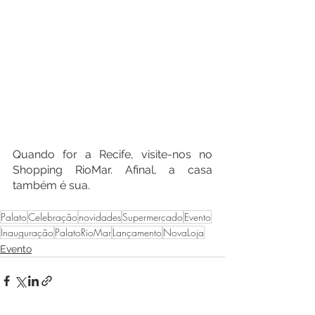
Quando for a Recife, visite-nos no 
Shopping RioMar. Afinal, a casa 
também é sua. 
Palato
Celebração
novidades
Supermercado
Evento
Inauguração
PalatoRioMar
Lançamento
NovaLoja
Evento