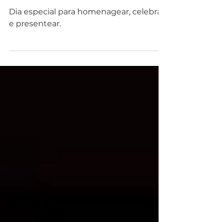
Dia da Mulher - Mais do que
homenagem, elas merecem
comemorar!
Dia especial para homenagear, celebrar
e presentear.