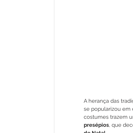
A herança das tradi
se popularizou em d
costumes trazem um
presépios
, que dec
de Natal
.