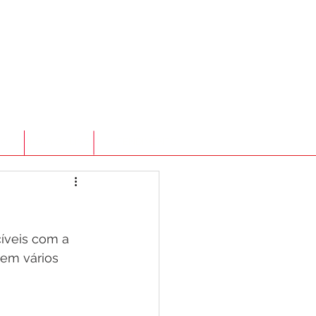
TO
LOJA ONLINE
ATENDIMENTO
veis com a 
em vários 