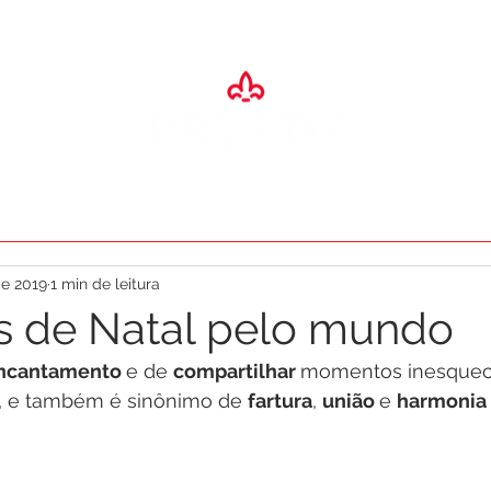
SA
ADEGA
ESPAÇO EVENTOS
RESTAURANTES
O PALA
de 2019
1 min de leitura
s de Natal pelo mundo
ncantamento 
e de 
compartilhar 
momentos inesquecí
s, e também é sinônimo de 
fartura
, 
união 
e 
harmonia 