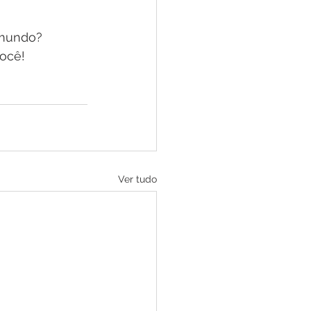
 mundo? 
ocê! 
Ver tudo