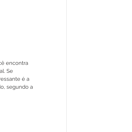
cê encontra 
l. Se 
ressante é a 
do, segundo a 