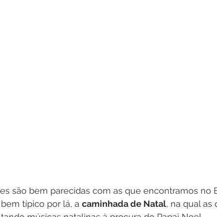
ções são bem parecidas com as que encontramos no B
em típico por lá, a 
caminhada de Natal
, na qual as
tando músicas natalinas à procura do Papai Noel. 