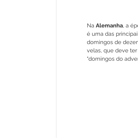
Na 
Alemanha
, a é
é uma das principa
domingos de deze
velas, que deve t
"domingos do adve