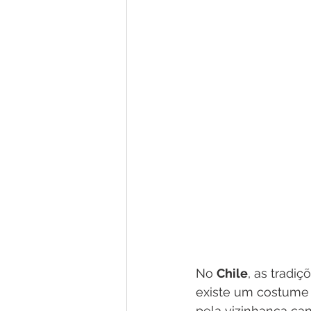
No 
Chile
, as tradi
existe um costume b
pela vizinhança can