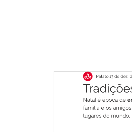
HOME
AGENDA
DICAS
CA
Palato
13 de dez. 
Tradiçõe
Natal é época de 
e
família e os amigo
lugares do mundo. 