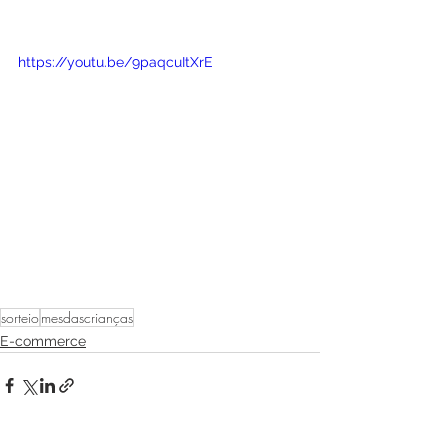
https://youtu.be/9paqcuItXrE
sorteio
mesdascrianças
E-commerce