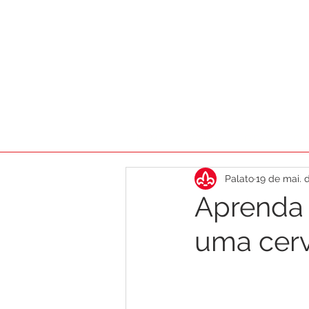
HOME
AGENDA
DICAS
CA
Palato
19 de mai. 
Aprenda 
uma cerv