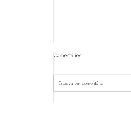
Comentários
Escreva um comentário
Cervejas que harmonizam
com os sabores da sua
Páscoa.