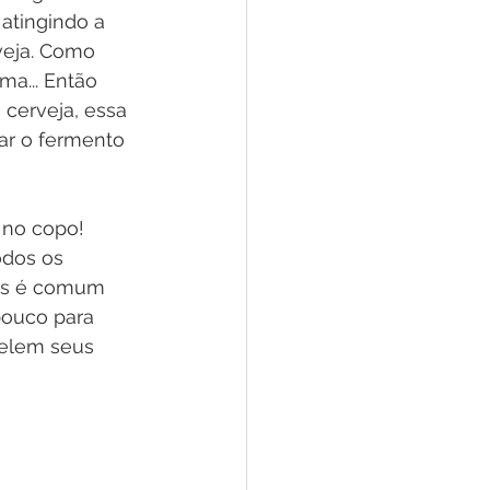
atingindo a 
veja. Como 
a... Então 
cerveja, essa 
ar o fermento 
 no copo! 
dos os 
ais é comum 
ouco para 
gelem seus 