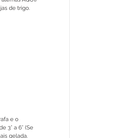
as de trigo.
afa e o 
e 3° a 6° (Se 
is gelada. 