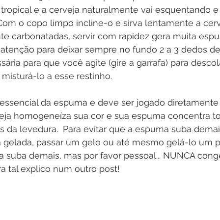
ropical e a cerveja naturalmente vai esquentando e 
Com o copo limpo incline-o e sirva lentamente a cer
te carbonatadas, servir com rapidez gera muita espum
 atenção para deixar sempre no fundo 2 a 3 dedos de 
ária para que você agite (gire a garrafa) para descol
 misturá-lo a esse restinho.
 essencial da espuma e deve ser jogado diretamente
eja homogeneíza sua cor e sua espuma concentra to
os da levedura.  Para evitar que a espuma suba dem
 gelada, passar um gelo ou até mesmo gelá-lo um p
a suba demais, mas por favor pessoal... NUNCA con
a tal explico num outro post!