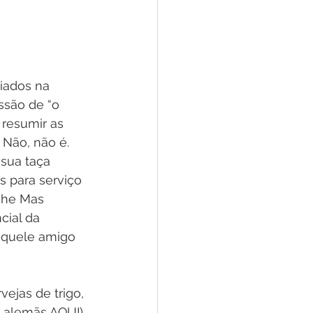
iados na 
ssão de “o 
 resumir as 
 Não, não é. 
sua taça 
s para serviço 
ehe Mas 
ial da 
aquele amigo 
ejas de trigo, 
 alemãs AQUI) 