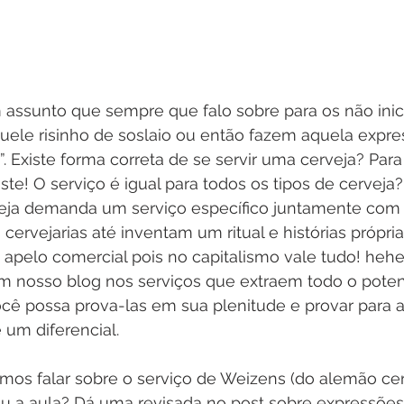
 assunto que sempre que falo sobre para os não inic
uele risinho de soslaio ou então fazem aquela expre
. Existe forma correta de se servir uma cerveja? Para
ste! O serviço é igual para todos os tipos de cerveja?
veja demanda um serviço específico juntamente com 
cervejarias até inventam um ritual e histórias própria
 apelo comercial pois no capitalismo vale tudo! heh
m nosso blog nos serviços que extraem todo o potenc
ocê possa prova-las em sua plenitude e provar para 
 um diferencial.
mos falar sobre o serviço de Weizens (do alemão cerv
 a aula? Dá uma revisada no post sobre expressões