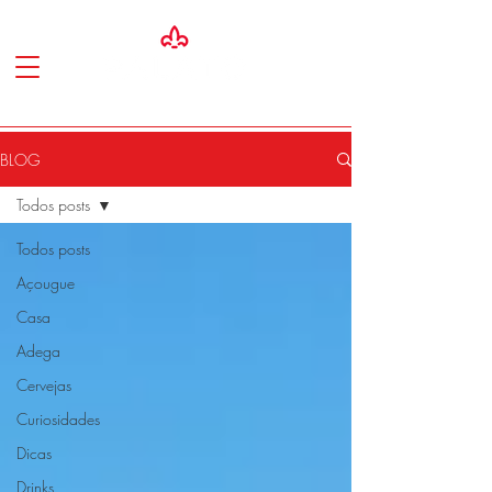
BLOG
Todos posts
Todos posts
Açougue
Casa
Adega
Cervejas
Curiosidades
Dicas
Drinks